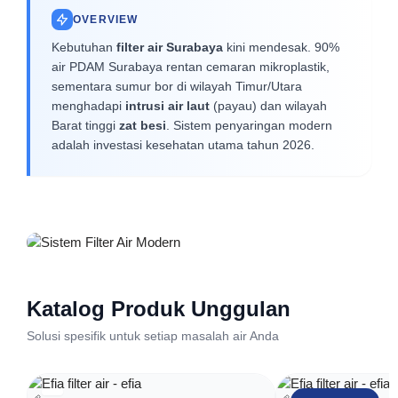
OVERVIEW
Kebutuhan
filter air Surabaya
kini mendesak. 90%
air PDAM Surabaya rentan cemaran mikroplastik,
sementara sumur bor di wilayah Timur/Utara
menghadapi
intrusi air laut
(payau) dan wilayah
Barat tinggi
zat besi
. Sistem penyaringan modern
adalah investasi kesehatan utama tahun 2026.
Pemasangan Unit Filter Air Rumah
Katalog Produk Unggulan
Tangga di Surabaya
Solusi spesifik untuk setiap masalah air Anda