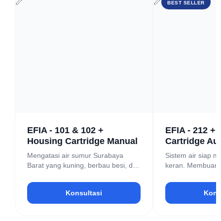
BEST SELLER
EFIA - 101 & 102 +
EFIA - 212 +
Housing Cartridge Manual
Cartridge Au
Mengatasi air sumur Surabaya
Sistem air siap m
Barat yang kuning, berbau besi, dan
keran. Membuang
berminyak.
bakteri berbahaya
Konsultasi
Kons