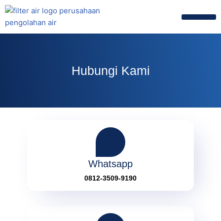
Skip
Tentang Kami
Hubungi Kami
to
content
Hubungi Kami
Whatsapp
0812-3509-9190