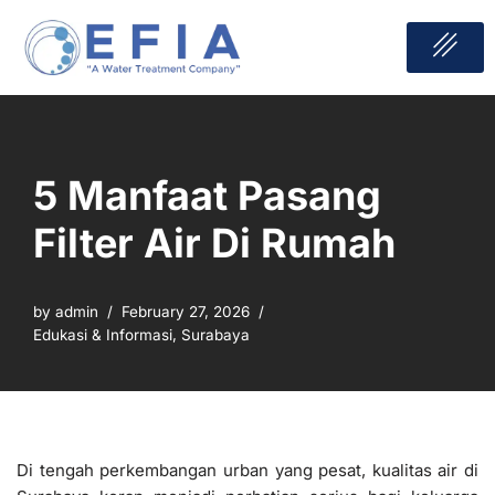
Skip
to
Tentang Kami
Hubungi Kami
content
5 Manfaat Pasang
Filter Air Di Rumah
by
admin
February 27, 2026
Edukasi & Informasi
,
Surabaya
Di tengah perkembangan urban yang pesat, kualitas air di