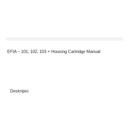
Skip
to
content
EFIA – 101, 102, 103 + Housing Cartridge Manual
Deskripsi: