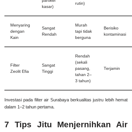
partikel
rutin)
kasar)
Menyaring
Murah
Sangat
Berisiko
dengan
tapi tidak
Rendah
kontaminasi
Kain
berguna
Rendah
(sekali
Filter
Sangat
pasang,
Terjamin
Zeolit Efia
Tinggi
tahan 2–
3 tahun)
Investasi pada
filter air Surabaya
berkualitas justru
lebih hemat
dalam 1–2 tahun pertama.
7 Tips Jitu Menjernihkan Air