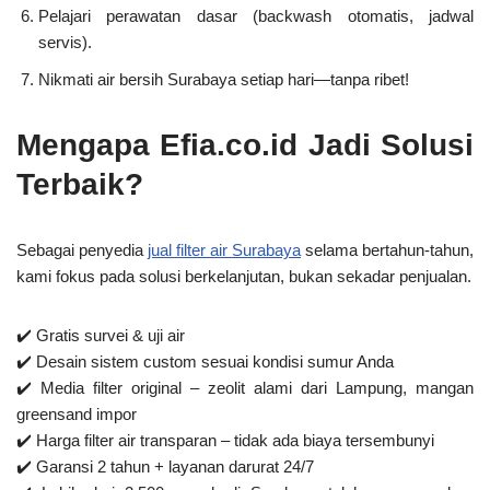
Pelajari perawatan dasar (backwash otomatis, jadwal
servis).
Nikmati air bersih Surabaya setiap hari—tanpa ribet!
Mengapa Efia.co.id Jadi Solusi
Terbaik?
Sebagai penyedia
jual filter air Surabaya
selama bertahun-tahun,
kami fokus pada
solusi berkelanjutan
, bukan sekadar penjualan.
✔️
Gratis survei & uji air
✔️
Desain sistem custom
sesuai kondisi sumur Anda
✔️
Media filter original
– zeolit alami dari Lampung, mangan
greensand impor
✔️
Harga filter air transparan
– tidak ada biaya tersembunyi
✔️
Garansi 2 tahun
+ layanan darurat 24/7