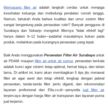
Memasang
filter air
adalah langkah cerdas untuk menjaga
kesehatan keluarga dan melindungi peralatan rumah tangga.
Namun, tahukah Anda bahwa
kualitas dan umur sistem filter
sangat bergantung pada perawatan rutin
? Banyak pengguna di
Surabaya dan Sidoarjo mengeluh filternya “tidak efektif lagi”
hanya dalam 6–12 bulan—padahal masalahnya bukan pada
produk, melainkan pada
kurangnya perawatan yang tepat
.
Baik Anda menggunakan
Perawatan Filter Air Surabaya
untuk
air PDAM
maupun
filter air
untuk air sumur
, perawatan berkala
adalah kunci agar sistem tetap optimal, hemat biaya, dan tahan
lama. Di artikel ini, kami akan membagikan
5 tips jitu merawat
filter air agar awet dan tetap efektif
, lengkap dengan jadwal
perawatan, tanda-tanda filter perlu diganti, dan rekomendasi
layanan profesional dari
Efia.co.id
—penyedia
jual filter air
terpercaya dengan
harga filter air
transparan dan layanan purna
jual terjamin.