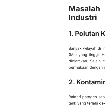
Masalah
Industri
1. Polutan
Banyak wilayah di 
(
M
n
) yang tinggi. 
didiamkan. Selain i
permukaan dengan r
2. Kontami
Bakteri patogen sepe
tank yang terlalu d