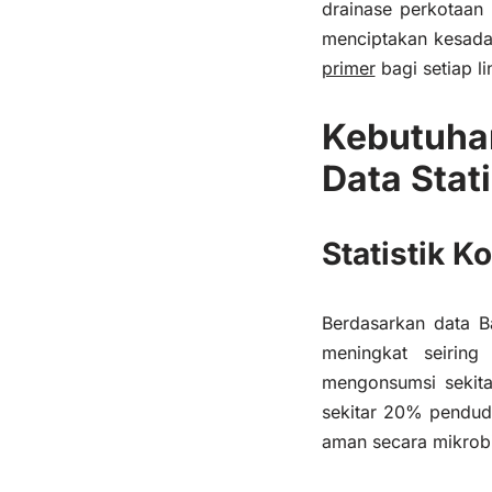
drainase perkotaan
menciptakan kesadar
primer
bagi setiap li
Kebutuhan
Data Stati
Statistik 
Berdasarkan data Ba
meningkat seirin
mengonsumsi sekita
sekitar 20% pendudu
aman secara mikrobi