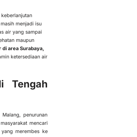
 keberlanjutan
 masih menjadi isu
as air yang sampai
sehatan maupun
air di area Surabaya,
amin ketersediaan air
di Tengah
n Malang, penurunan
a masyarakat mencari
stri yang merembes ke