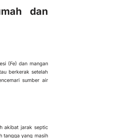
umah dan
si (
F
e
) dan mangan
tau berkerak setelah
mencemari sumber air
h akibat jarak septic
ah tangga yang masih